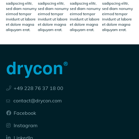
sadipscing elitr,
sadipscing elitr,
sadipscing elitr,
sadipscing elitr,
sed diam nonumy
sed diam nonumy
sed diam nonumy
sed diam nonumy
eirmod tempor
eirmod tempor
eirmod tempor
eirmod tempor
invidunt ut labore
invidunt ut labore
invidunt ut labore
invidunt ut labore
et dolore magna
et dolore magna
et dolore magna
et dolore magna
aliquyam erat.
aliquyam erat.
aliquyam erat.
aliquyam erat.
+49 228 76 37 18 00
contact@drycon.com
Facebook
Instagram
LinkedIn