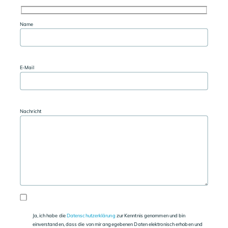
Name
E-Mail
Nachricht
Bitte
Ja, ich habe die
Datenschutzerklärung
zur Kenntnis genommen und bin
lassen
einverstanden, dass die von mir angegebenen Daten elektronisch erhoben und
Sie