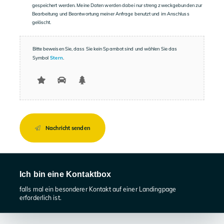
gespeichert werden. Meine Daten werden dabei nur streng zweckgebunden zur
dieses
Bearbeitung und Beantwortung meiner Anfrage benutzt und im Anschluss
Feld
gelöscht.
leer.
Bitte beweisen Sie, dass Sie kein Spambot sind und wählen Sie das
Symbol
Stern
.
Nachricht senden
Ich bin eine Kontaktbox
falls mal ein besonderer Kontakt auf einer Landingpage
erforderlich ist.