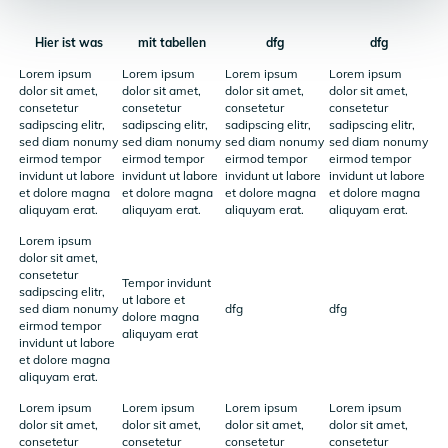
Hier ist was
mit tabellen
dfg
dfg
Lorem ipsum
Lorem ipsum
Lorem ipsum
Lorem ipsum
dolor sit amet,
dolor sit amet,
dolor sit amet,
dolor sit amet,
consetetur
consetetur
consetetur
consetetur
sadipscing elitr,
sadipscing elitr,
sadipscing elitr,
sadipscing elitr,
sed diam nonumy
sed diam nonumy
sed diam nonumy
sed diam nonumy
eirmod tempor
eirmod tempor
eirmod tempor
eirmod tempor
invidunt ut labore
invidunt ut labore
invidunt ut labore
invidunt ut labore
et dolore magna
et dolore magna
et dolore magna
et dolore magna
aliquyam erat.
aliquyam erat.
aliquyam erat.
aliquyam erat.
Lorem ipsum
dolor sit amet,
consetetur
Tempor invidunt
sadipscing elitr,
ut labore et
sed diam nonumy
dfg
dfg
dolore magna
eirmod tempor
aliquyam erat
invidunt ut labore
et dolore magna
aliquyam erat.
Lorem ipsum
Lorem ipsum
Lorem ipsum
Lorem ipsum
dolor sit amet,
dolor sit amet,
dolor sit amet,
dolor sit amet,
consetetur
consetetur
consetetur
consetetur