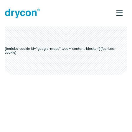
[borlabs-cookie id="google-maps" type="content-blocker"][/borlabs-
cookie]