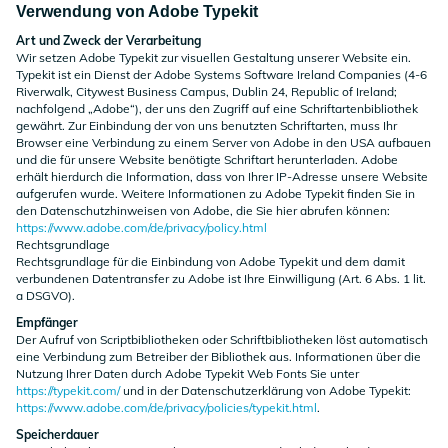
Verwendung von Adobe Typekit
Art und Zweck der Verarbeitung
Wir setzen Adobe Typekit zur visuellen Gestaltung unserer Website ein.
Typekit ist ein Dienst der Adobe Systems Software Ireland Companies (4-6
Riverwalk, Citywest Business Campus, Dublin 24, Republic of Ireland;
nachfolgend „Adobe“), der uns den Zugriff auf eine Schriftartenbibliothek
gewährt. Zur Einbindung der von uns benutzten Schriftarten, muss Ihr
Browser eine Verbindung zu einem Server von Adobe in den USA aufbauen
und die für unsere Website benötigte Schriftart herunterladen. Adobe
erhält hierdurch die Information, dass von Ihrer IP-Adresse unsere Website
aufgerufen wurde. Weitere Informationen zu Adobe Typekit finden Sie in
den Datenschutzhinweisen von Adobe, die Sie hier abrufen können:
https://www.adobe.com/de/privacy/policy.html
Rechtsgrundlage
Rechtsgrundlage für die Einbindung von Adobe Typekit und dem damit
verbundenen Datentransfer zu Adobe ist Ihre Einwilligung (Art. 6 Abs. 1 lit.
a DSGVO).
Empfänger
Der Aufruf von Scriptbibliotheken oder Schriftbibliotheken löst automatisch
eine Verbindung zum Betreiber der Bibliothek aus. Informationen über die
Nutzung Ihrer Daten durch Adobe Typekit Web Fonts Sie unter
https://typekit.com/
und in der Datenschutzerklärung von Adobe Typekit:
https://www.adobe.com/de/privacy/policies/typekit.html
.
Speicherdauer