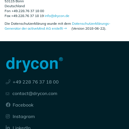
53115 Bonn
Deutschland
Fon +49.228.76 37 18 00
Fax +49.228.76 37 18 19
info@drycon.de
Die Datenschutzerklärung wurde mit dem
Datenschutzerklärungs-
Generator der activeMind AG erstellt
(Version 2018-06-22).
+49 228 76 37 18 00
contact@drycon.com
Facebook
Instagram
LinkedIn