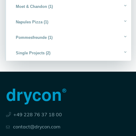
Moet & Chandon (1)
Napules Pizza (1)
Pommesfreunde (1)
Single Projects (2)
+49 228 76 37 18 00
contact@drycon.com