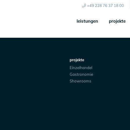
+49 228 76 37 18 00
leistungen
projekte
projekte
Einzelhandel
Gastronomie
Showrooms