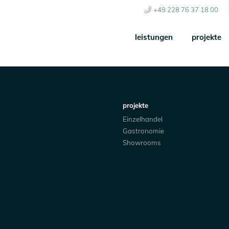
+49 228 76 37 18 00
leistungen
projekte
projekte
Einzelhandel
Gastronomie
Showrooms